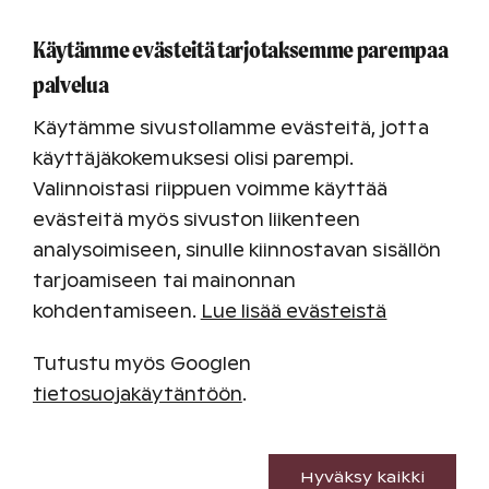
Ruka
Käytämme evästeitä tarjotaksemme parempaa
Ruka
palvelua
Tutustu kohteeseen
Käytämme sivustollamme evästeitä, jotta
käyttäjäkokemuksesi olisi parempi.
Valinnoistasi riippuen voimme käyttää
Katso saatavuus
evästeitä myös sivuston liikenteen
analysoimiseen, sinulle kiinnostavan sisällön
tarjoamiseen tai mainonnan
Minimiviipymä 2 yötä
kohdentamiseen.
Lue lisää evästeistä
Tutustu myös Googlen
tietosuojakäytäntöön
.
Välttämättömät evästeet
Hyväksy kaikki