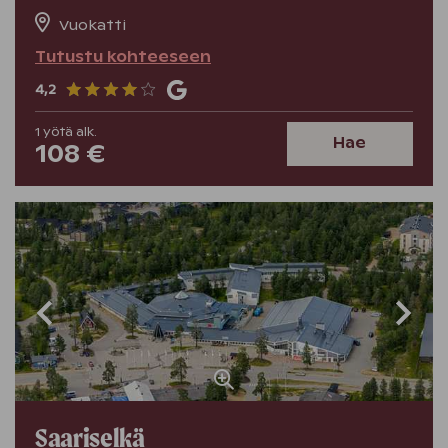
Vuokatti
Tutustu kohteeseen
4,2
1
yötä
alk.
Hae
108 €
Saariselkä