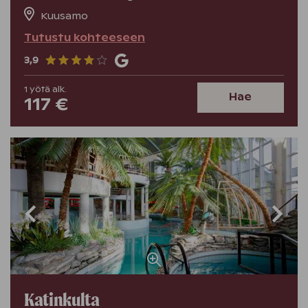
Kuusamo
Tutustu kohteeseen
3,9
1
yötä
alk.
Hae
117 €
Katinkulta