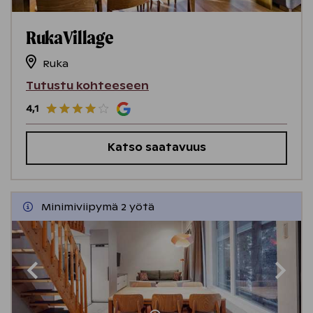
RukaVillage
Ruka
Tutustu kohteeseen
4,1
Katso saatavuus
Minimiviipymä 2 yötä