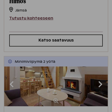
Himos
Jämsä
Tutustu kohteeseen
Katso saatavuus
Minimiviipymä 2 yötä