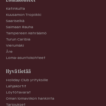
Katinkulta
Kuusamon Tropiikki
Saariselkä
Saimaan Rauha
Tampereen Kehräämö
Turun Caribia
Vierumäki
Åre
Loma-asuntokohteet
Hyvä tietää
Holiday Club yrityksille
Lahjakortit
Löytötavarat
Oman lomaviikon hankinta
Tarjoukset