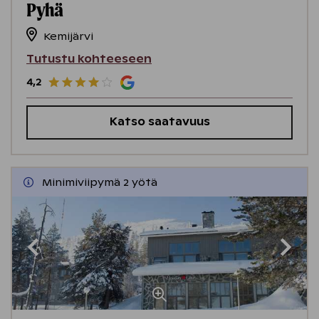
Pyhä
Kemijärvi
Tutustu kohteeseen
4,2
Katso saatavuus
Minimiviipymä 2 yötä