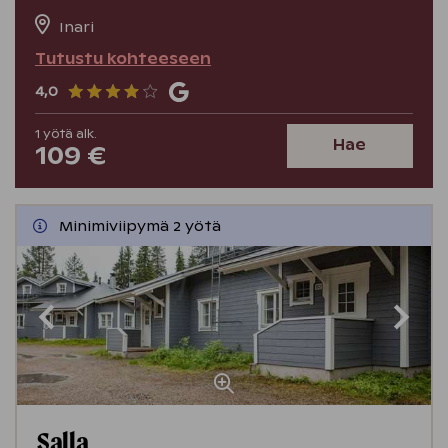
Inari
Tutustu kohteeseen
4,0
1
yötä
alk.
Hae
109 €
Minimiviipymä 2 yötä
Salla