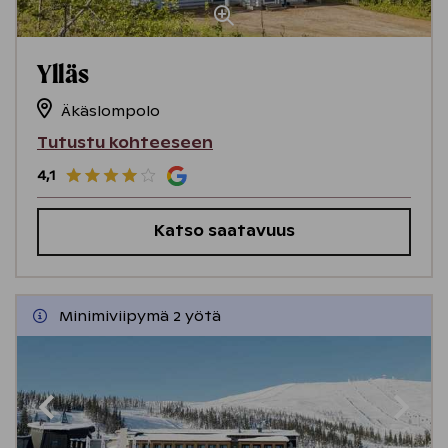
Ylläs
Äkäslompolo
Tutustu kohteeseen
4,1
Katso saatavuus
Minimiviipymä 2 yötä