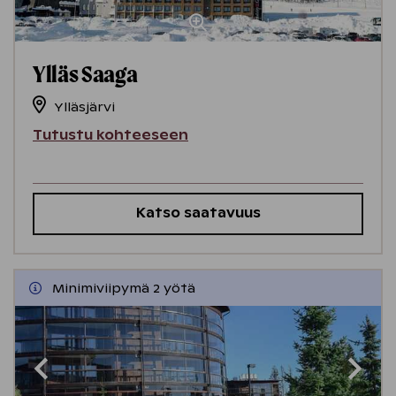
Ylläs Saaga
Ylläsjärvi
Tutustu kohteeseen
Katso saatavuus
Minimiviipymä 2 yötä