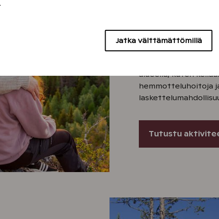
hemmottel
.
Saariselän resortti s
kansallispuiston vie
Jatka välttämättömillä
ulkoilumaastojen lähe
ollessa kiinni löydät
alueella, kuten keila
hemmotteluhoitoja ja
laskettelumahdollisuu
Tutustu aktivite