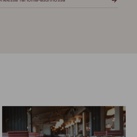
oneessa tai loma-asunnossa