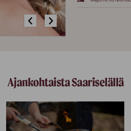
Majoitu hotellihu
Ajankohtaista Saariselällä