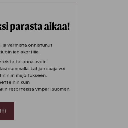
si parasta aikaa!
i ja varmista onnistunut
lubin lahjakortilla.
eteista tai anna avoin
lasi summalla. Lahjan saaja voi
in niin majoitukseen,
eetteihin kuin
kin resorteissa ympäri Suomen.
tti