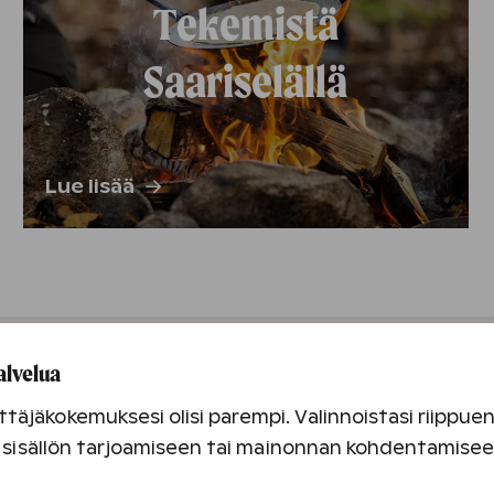
Tekemistä
Saariselällä
Lue lisää
alvelua
täjäkokemuksesi olisi parempi. Valinnoistasi riippu
an sisällön tarjoamiseen tai mainonnan kohdentamise
Aktiviteette