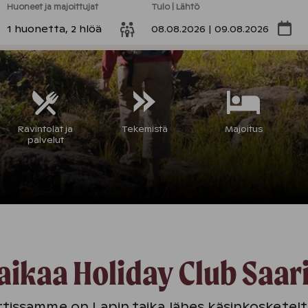
Huoneet ja majoittujat
Tulo | Lähtö
1 huonetta, 2 hlöä
08.08.2026 | 09.08.2026
Ravintolat ja
Tekemistä
Majoitus
palvelut
in taikaa Holiday Club Saa
rtissamme on Lapin taika lähes käsinkosketelta