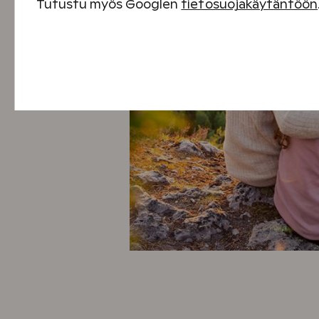
Tutustu myös Googlen
tietosuojakäytäntöön
Välttämättömät evästeet
Suorituskyvyn evästeet
Sisällön kohdentamisen evästeet
Mainontaevästeet