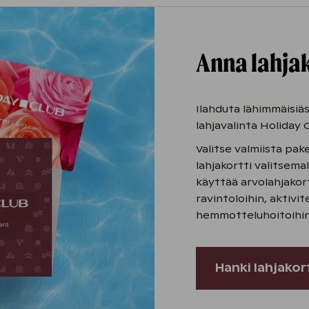
Anna lahjak
Ilahduta lähimmäisiäs
lahjavalinta Holiday C
Valitse valmiista pak
lahjakortti valitsemal
käyttää arvolahjakort
ravintoloihin, aktivit
hemmotteluhoitoihin
Hanki lahjakor