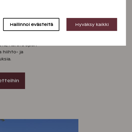
ua
ijaitsee aivan Urho Kekkosen
ressä, monipuolisten
Hallinnoi evästeitä
Hyväksy kaikki
ttyvillä. Saariselän kylpylän
 paljon muuta kivaa tekemistä
usta, Aurora Span
 hiihto- ja
ksia.
etteihin