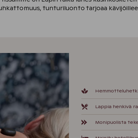
uhkattomuus, tunturiluonto tarjoaa kävijöille
Hemmotteluhetkiä
Lappia henkivä ra
Monipuolista tek