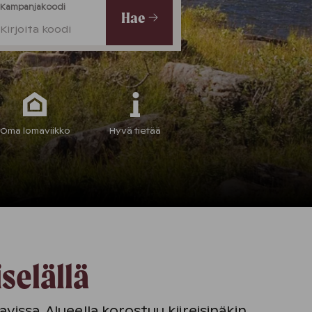
Kampanjakoodi
Hae
Kirjoita koodi
Oma lomaviikko
Hyvä tietää
riselällä
vissa. Alueella korostuu kiireisinäkin