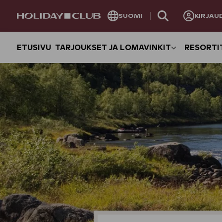
OHITA
SUOMI
KIRJAU
SIVUNAVIGOINTI
ETUSIVU
TARJOUKSET JA LOMAVINKIT
RESORTI