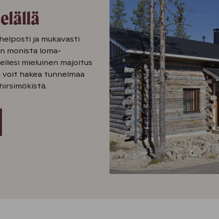
elällä
 helposti ja mukavasti
in monista loma-
ellesi mieluinen majoitus
sa voit hakea tunnelmaa
hirsimökistä.