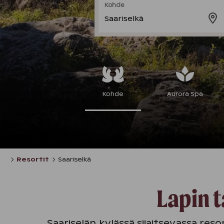
Kohde
Saariselkä
Kohde
Aurora Spa
Resortit
Saariselkä
​​​​​Lap
Saariselän kylässä sijaitsevassa reso