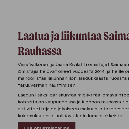
Laatua ja liikuntaa Saim
Rauhassa
Vesa Valkonen ja Jaana Kivilahti omistajat Saimaan
Omistajia he ovat olleet vuodesta 2014, ja heille
mahdollistaa liikunnan ilon, laadukkaasta ruoasta 
takuuvarman nauttimisen.
Laadun lisäksi pariskuntaa miellyttää lomavaihto
kohteita on kaupungeissa ja luonnon rauhassa. So
aktiviteetteja on jokaiseen makuun ja tarpeeseen
kokemukseensa Holiday Clubin lomaosakkeista.
Lue omistajatarina