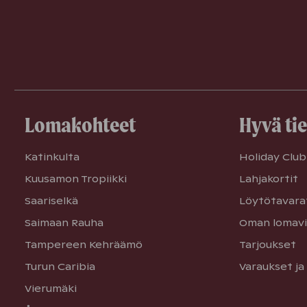
Lomakohteet
Hyvä ti
Katinkulta
Holiday Club 
Kuusamon Tropiikki
Lahjakortit
Saariselkä
Löytötavara
Saimaan Rauha
Oman lomavi
Tampereen Kehräämö
Tarjoukset
Turun Caribia
Varaukset ja
Vierumäki