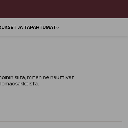
OUKSET JA TAPAHTUMAT
a
oihin siitä, miten he nauttivat
n lomaosakkeista.