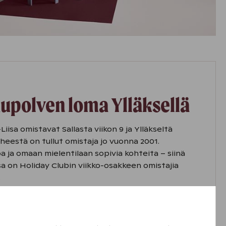
upolven loma Ylläksellä
-Liisa omistavat Sallasta viikon 9 ja Ylläkseltä
rheestä on tullut omistaja jo vuonna 2001.
 ja omaan mielentilaan sopivia kohteita – siinä
ssa on Holiday Clubin viikko-osakkeen omistajia
.
olvessa sujuu mutkattomasti Holiday Clubin
aa myös sitä, että myös biewerterrieri Coco on