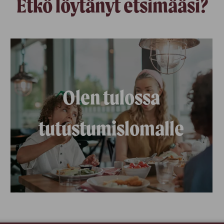
Etkö löytänyt etsimääsi?
Olen tulossa
tutustumislomalle