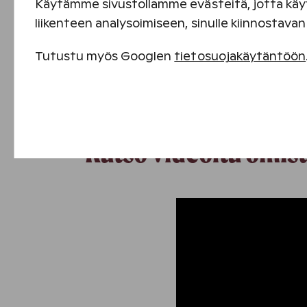
Käytämme sivustollamme evästeitä, jotta käyt
liikenteen analysoimiseen, sinulle kiinnostav
Tutustu myös Googlen
tietosuojakäytäntöön
Välttämättömät evästeet
Suorituskyvyn evästeet
Katso videolta omis
Sisällön kohdentamisen evästeet
Mainontaevästeet