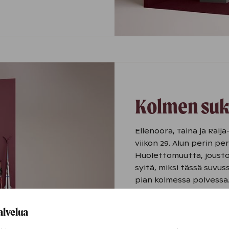
Kolmen suk
Ellenoora, Taina ja Raija
viikon 29. Alun perin pe
Huolettomuutta, joustoa
syitä, miksi tässä suvu
pian kolmessa polvessa
Lomailu kolmessa sukup
alvelua
kohteissa. Perhe arvost