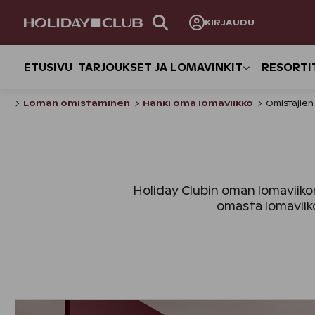
OHITA
KIRJAUDU
SIVUNAVIGOINTI
ETUSIVU
TARJOUKSET JA LOMAVINKIT
RESORTI
Loman omistaminen
Hanki oma lomaviikko
Omistajien
Holiday Clubin oman lomaviikon
omasta lomaviiko