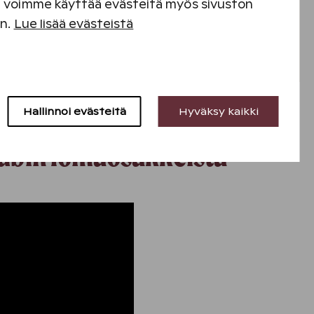
bin lomahuoneistoihin.
en voimme käyttää evästeitä myös sivuston
en.
Lue lisää evästeistä
Hallinnoi evästeitä
Hyväksy kaikki
lubin lomaosakkeista