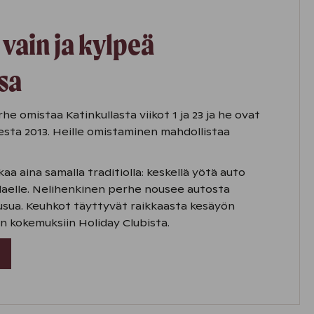
 vain ja kylpeä
ssa
 omistaa Katinkullasta viikot 1 ja 23 ja he ovat
desta 2013. Heille omistaminen mahdollistaa
a aina samalla traditiolla: keskellä yötä auto
laelle. Nelihenkinen perhe nousee autosta
sua. Keuhkot täyttyvät raikkaasta kesäyön
n kokemuksiin Holiday Clubista.