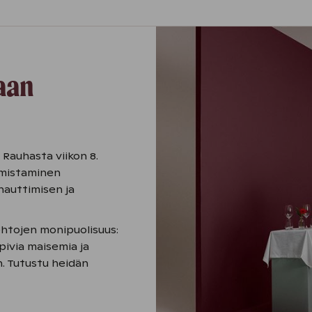
aan
 Rauhasta viikon 8.
 omistaminen
nauttimisen ja
ehtojen monipuolisuus:
pivia maisemia ja
. Tutustu heidän