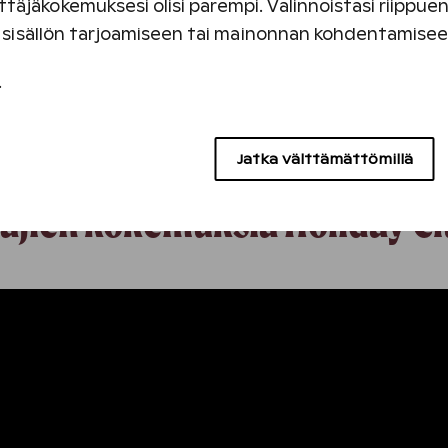
tervetullut Holiday Clu
täjäkokemuksesi olisi parempi. Valinnoistasi riippu
an sisällön tarjoamiseen tai mainonnan kohdentamise
Lue omistajatarina
.
Jatka välttämättömillä
tajien kokemuksia Holiday C