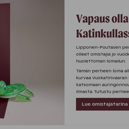
Vapaus olla
Katinkulla
Lipponen-Poutasen perhe
olleet omistajia jo vuo
huolettoman lomailun.
Tämän perheen loma alka
kurvaa Vuokatinvaaran 
katsomaan auringonnou
ilmasta. Tutustu perhee
Lue omistajatarina