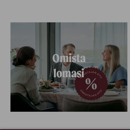
Omista
lomasi