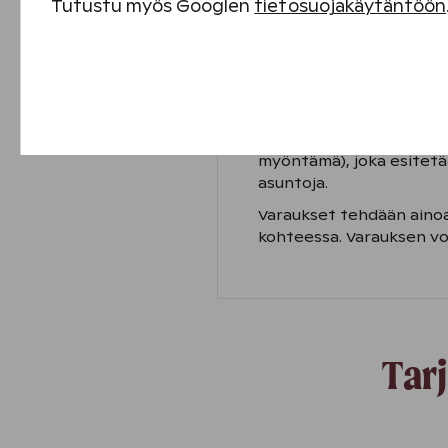
Tutustu myös Googlen
tietosuojakäytäntöön
Tarjous on voimassa 31.
aikuinen ja lapset +20 €
Välttämättömät evästeet
muihin etuihin. Tarjoushi
OPISKELIJA
Suorituskyvyn evästeet
Hinta ei sisällä kylpylä
Tarjoushinta edellyttää, 
Sisällön kohdentamisen evästeet
myöntämä), joka esitetää
asuntoja.
Mainontaevästeet
Varaukset tehdään ainoa
kohteessa. Varauksen vo
Tar