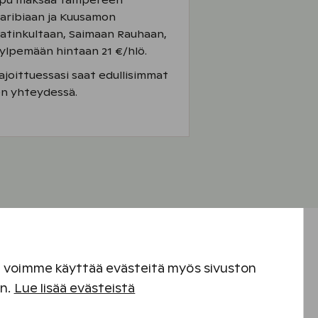
lippu maksaa Tampereen
aribiaan ja Kuusamon
 Katinkultaan, Saimaan Rauhaan,
ylpemään hintaan 21 €/hlö.
oittuessasi saat edullisimmat
en yhteydessä.
en voimme käyttää evästeitä myös sivuston
en.
Lue lisää evästeistä