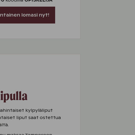
yö
koodilla
OPISKELIJA
intainen lomasi nyt!
lipulla
ahintaiset kylpyläliput
intaiset liput saat ostettua
ältä.