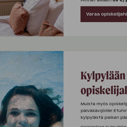
Hinnat alkaen
89 €/
Varaa opiskelijah
Kylpylään
opiskelija
Muista myös opiskelij
päiväkävijöille! Etuh
kylpylästä paikan pä