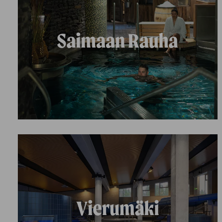
Saimaan Rauha
Vierumäki