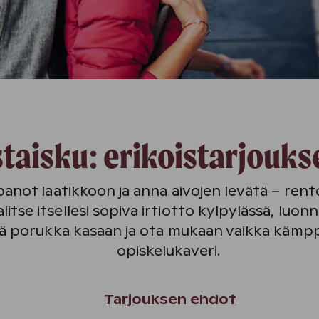
staisku: erikoistarjouk
npanot laatikkoon ja anna aivojen levätä – re
litse itsellesi sopiva irtiotto kylpylässä, luon
ää porukka kasaan ja ota mukaan vaikka kämpp
opiskelukaveri.
Tarjouksen ehdot