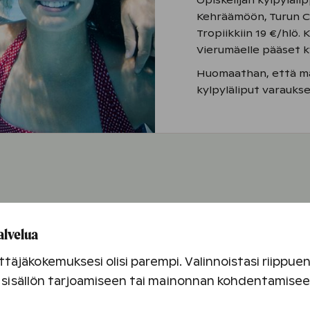
Opiskelijan kylpylä
Kehräämöön, Turun C
Tropiikkiin 19 €/hlö.
Vierumäelle pääset k
Huomaathan, että maj
kylpyläliput varauks
alvelua
täjäkokemuksesi olisi parempi. Valinnoistasi riippu
an sisällön tarjoamiseen tai mainonnan kohdentamise
rjouksen ehdot