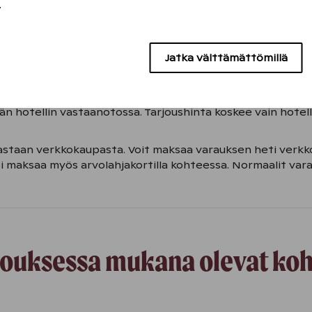
.
12.2026 asti. Majoitushinnat vaihtelevat kysynnän mukaan 
/yö. Tarjous koskee ainoastaan uusia hotellihuonevarauksia,
ntaisia hotellihuoneita on saatavilla rajoitetusti. Varaus 
Jatka välttämättömillä
lippuja. Ne voit ostaa ennakkovaraajan hintaan majoitusva
että sinulla on voimassaoleva opiskelijakortti (virallisen op
n hotellin vastaanotossa. Tarjoushinta koskee vain hotell
staan verkkokaupasta. Voit maksaa varauksen heti verkk
i maksaa myös arvolahjakortilla kohteessa. Normaalit var
jouksessa mukana olevat koh