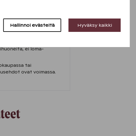
89–109 €/yö/2hh. Kolmas
 eikä sitä voi yhdistää
tehdään kampanjakoodilla:
Hallinnoi evästeitä
Hyväksy kaikki
rauksen yhteydessä.
iskelijajärjestön
ihuoneita, ei loma-
okaupassa tai
ausehdot ovat voimassa.
teet