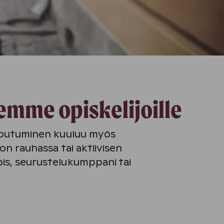
semme opiskelijoille
ntoutuminen kuuluu myös
non rauhassa tai aktiivisen
is, seurustelukumppani tai