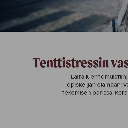
Tenttistressin va
Laita luentomuistii
opiskelijan elämään! Va
tekemisen parissa. Ker