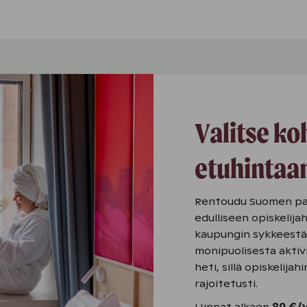
Valitse ko
etuhintaa
Rentoudu Suomen pa
edulliseen opiskelijah
kaupungin sykkeestä 
monipuolisesta aktiv
heti, sillä opiskelijah
rajoitetusti.