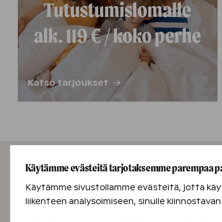
Tutustumislomalle
alk. 119 € / koko perhe
Katso tarjoukset
Käytämme evästeitä tarjotaksemme parempaa p
Käytämme sivustollamme evästeitä, jotta käyt
liikenteen analysoimiseen, sinulle kiinnostav