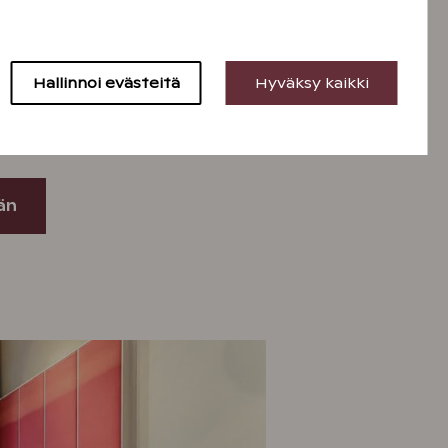
 kylpylässä vietät
 vaikka koko perheen voimin.
an lisäksi mm. useita
Hallinnoi evästeitä
Hyväksy kaikki
ivesijumppaa, kylmävesiallas,
ja. Hemmotteluhetkistä pääset
Span hoidoissa.
än