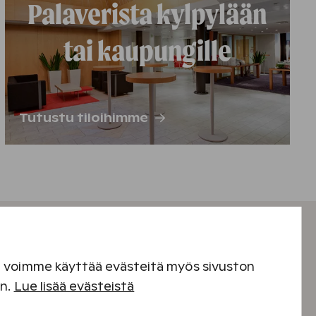
Palaverista kylpylään
tai kaupungille
Tutustu tiloihimme
en voimme käyttää evästeitä myös sivuston
hoidot
en.
Lue lisää evästeistä