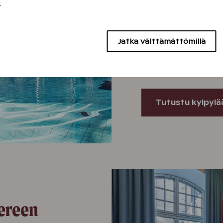
.
Tampereen Kehräämön
rentouttavan päivän,
Kylpylässä on pääalta
Jatka välttämättömillä
porealtaita, virtuaal
lastenallas ja sauno
nauttimaan Harmony 
Tutustu kylpylä
ereen