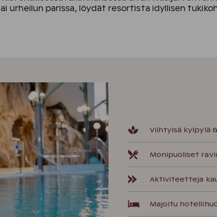
tai urheilun parissa, löydät resortista idyllisen tukik
Viihtyisä kylpylä
Monipuoliset ravi
Aktiviteetteja k
Majoitu hotellihu