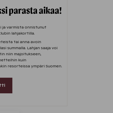
si parasta aikaa!
i ja varmista onnistunut
lubin lahjakortilla.
eteista tai anna avoin
lasi summalla. Lahjan saaja voi
in niin majoitukseen,
eetteihin kuin
kin resorteissa ympäri Suomen.
tti