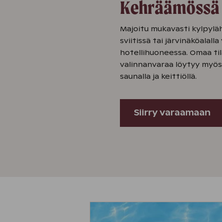
Kehräämössä
Majoitu mukavasti kylpyläh
sviitissä tai järvinäköalall
hotellihuoneessa. Omaa til
valinnanvaraa löytyy myös
saunalla ja keittiöllä.
Siirry varaamaan