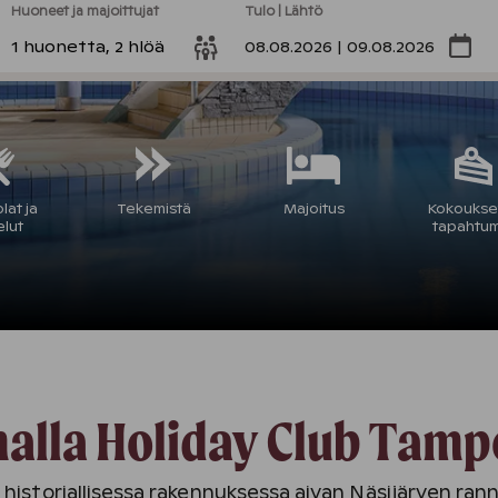
Huoneet ja majoittujat
Tulo | Lähtö
1 huonetta, 2 hlöä
08.08.2026 | 09.08.2026
lat ja
Tekemistä
Majoitus
Kokoukset
elut
tapahtu
ilomalla Holiday Club T
istoriallisessa rakennuksessa aivan Näsijärven rannall