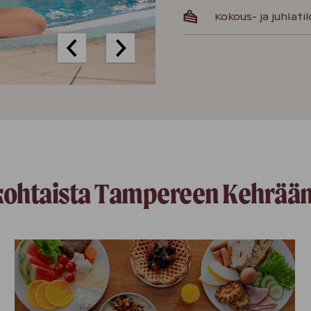
Kokous- ja juhlati
kohtaista Tampereen Kehrää