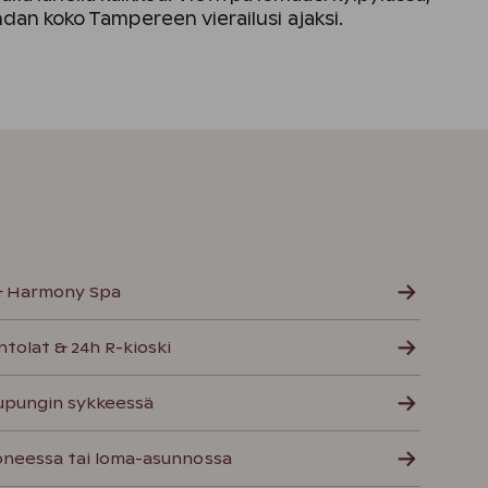
ohdan koko Tampereen vierailusi ajaksi.
 & Harmony Spa
ntolat & 24h R-kioski
aupungin sykkeessä
oneessa tai loma-asunnossa