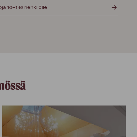
loja 10–146 henkilölle
mössä