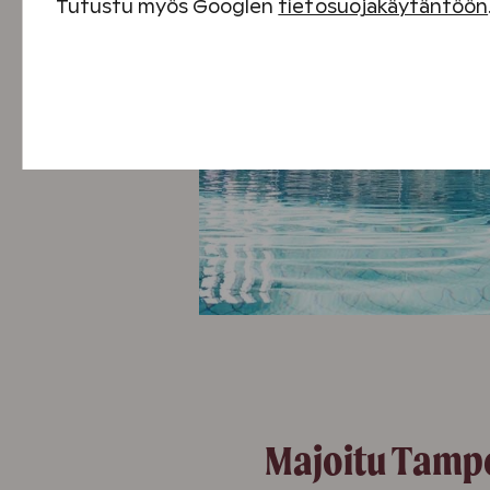
Tutustu myös Googlen
tietosuojakäytäntöön
Välttämättömät evästeet
Suorituskyvyn evästeet
Sisällön kohdentamisen evästeet
Mainontaevästeet
Majoitu Tamp