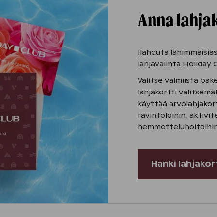
Anna lahjak
Ilahduta lähimmäisiäs
lahjavalinta Holiday C
Valitse valmiista pak
lahjakortti valitsemal
käyttää arvolahjakort
ravintoloihin, aktivit
hemmotteluhoitoihin
Hanki lahjakor