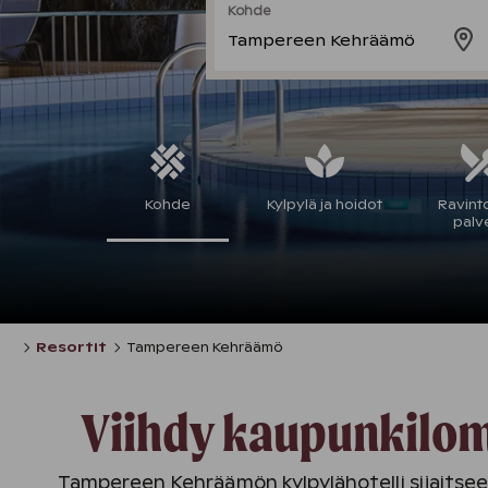
Kohde
Tampereen Kehräämö
Kohde
Kylpylä ja hoidot
Ravinto
palv
Resortit
Tampereen Kehräämö
​​​​​Viihdy kaupunk
Tampereen Kehräämön kylpylähotelli sijaitsee h