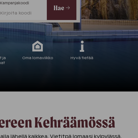
Kampanjakoodi
Hae
Kirjoita koodi
 ja
Oma lomaviikko
Hyvä tietää
mat
ampereen Kehräämössä
a lähellä kaikkea. Vietitpä lomaasi kylpylässä,