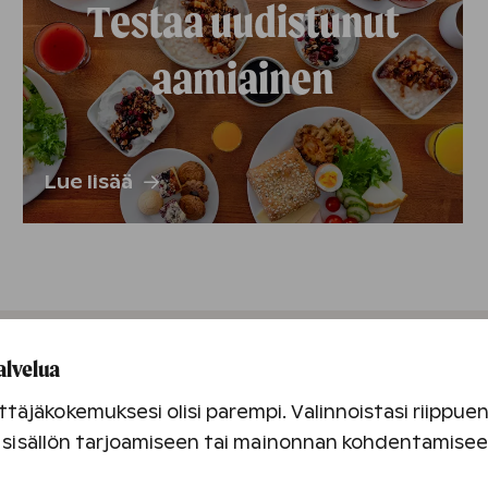
Testaa uudistunut
aamiainen
Lue lisää
alvelua
täjäkokemuksesi olisi parempi. Valinnoistasi riippu
Kylpylä ja 
an sisällön tarjoamiseen tai mainonnan kohdentamise