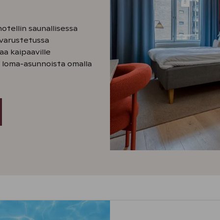
otellin saunallisessa
a varustetussa
aa kaipaaville
 loma-asunnoista omalla