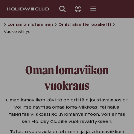
OHITA
SIVUNAVIGOINTI
Loman omistaminen
Omistajan tietopaketti
Vuokravälitys
Oman lomaviikon
vuokraus
Oman lomaviikon käyttö on erittäin joustavaa! Jos et
voi itse käyttää omaa loma-viikkoasi tai halua
tallettaa viikkoasi RCI:n lomanvaihtoon, voit antaa
sen Holiday Clubille vuokravälitykseen.
Tutustu vuokrauksen ehtoihin ja jätä lomaviikkosi