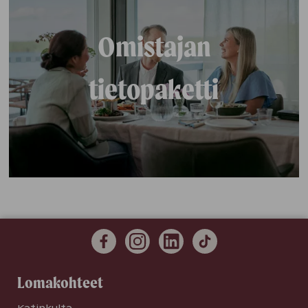
Omistajan
tietopaketti
Lomakohteet