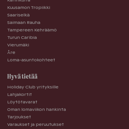
Katinkulta
Kuusamon Tropiikki
Saariselkä
Saimaan Rauha
Tampereen Kehräämö
Turun Caribia
Vierumäki
Åre
Loma-asuntokohteet
Hyvä tietää
Holiday Club yrityksille
Lahjakortit
Löytötavarat
Oman lomaviikon hankinta
Tarjoukset
Varaukset ja peruutukset