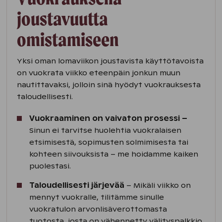
joustavuutta
omistamiseen
Yksi oman lomaviikon joustavista käyttötavoista
on vuokrata viikko eteenpäin jonkun muun
nautittavaksi, jolloin sinä hyödyt vuokrauksesta
taloudellisesti.
Vuokraaminen on vaivaton prosessi –
Sinun ei tarvitse huolehtia vuokralaisen
etsimisestä, sopimusten solmimisesta tai
kohteen siivouksista – me hoidamme kaiken
puolestasi.
Taloudellisesti järjevää
– Mikäli viikko on
mennyt vuokralle, tilitämme sinulle
vuokratulon arvonlisäverottomasta
tuotosta, josta on vähennetty välityspalkkio