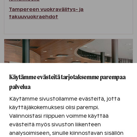
Tampereen vuokravälitys- ja
takuuvuokraehdot
Käytämme evästeitä tarjotaksemme parempaa
palvelua
Käytämme sivustollamme evästeitä, jotta
käyttäjäkokemuksesi olisi parempi.
Valinnoistasi riippuen voimme käyttää
evästeitä myös sivuston liikenteen
Muiden kohteiden omistusten
analysoimiseen, sinulle kiinnostavan sisällön