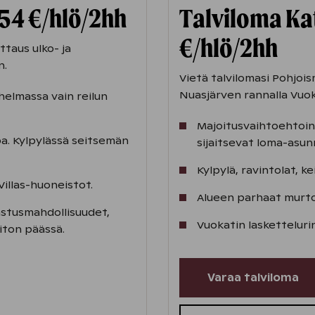
 54 €/hlö/2hh
Talviloma Kat
€/hlö/2hh
taus ulko- ja
n.
Vietä talvilomasi Pohjo
Nuasjärven rannalla Vuok
helmassa vain reilun
Majoitusvaihtoehtoina
pa. Kylpylässä seitsemän
sijaitsevat loma-asun
Kylpylä, ravintolat, ke
illas-huoneistot.
Alueen parhaat murto
astusmahdollisuudet,
Vuokatin laskettelur
eiton päässä.
Varaa talviloma