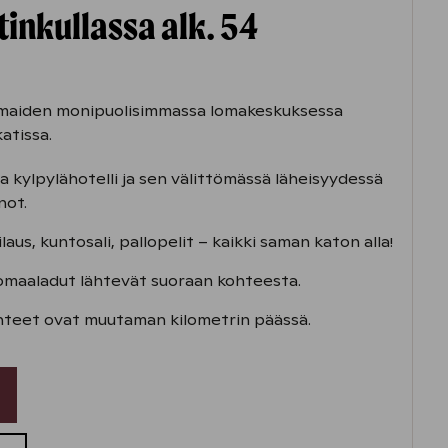
inkullassa alk. 54
ismaiden monipuolisimmassa lomakeskuksessa
atissa.
 kylpylähotelli ja sen välittömässä läheisyydessä
not.
ilaus, kuntosali, pallopelit – kaikki saman katon alla!
maaladut lähtevät suoraan kohteesta.
inteet ovat muutaman kilometrin päässä.