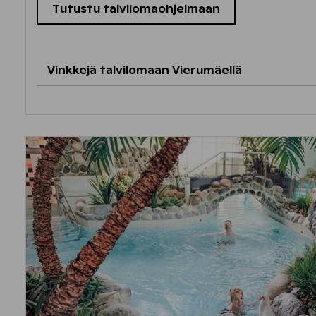
Tutustu talvilomaohjelmaan
Vinkkejä talvilomaan Vierumäellä
Tervetuloa Koko perheen laturetkille!
Urheiluhallin ja jäähallin väliin juoksuradalle
pienimmille lasten latu. Lasten ladun varrelta 
tehtäviä, joiden suorittamisesta on luvassa pi
varrella ohjaaja opastaa ja kannustaa tehtävii
Lasten ladulle pääset su 15.2. | ti 17.2. | to 19.2. |
Vierumäellä on upeat talvireitit maastopyörä
hotellin aulasta.
Lumikenkäilyä tai liukulumikenkäilyä upeissa 
Lumikenkiä vuokrattavissa
luontoliikuntakes