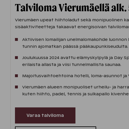
Talviloma Vierumäellä alk.
Vierumäen upeat hiihtoladut sekä monipuolinen kat
sisäaktiviteetteja takaavat energisoivan talviloma
Aktiivisen lomailijan unelmalomakohde luonnon 
tunnin ajomatkan päässä pääkaupunkiseudulta.
Joulukuussa 2024 avattu elämyskylpylä ja Day S
erilaista allasta ja viisi tunnelmallista saunaa.
Majoitusvaihtoehtoina hotelli, loma-asunnot ja V
Vierumäen alueen monipuoliset urheilu- ja harr
kuten hiihto, padel, tennis ja sulkapallo kivenh
Varaa talviloma