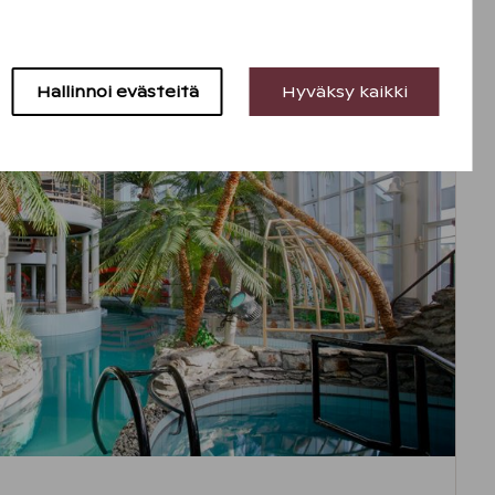
 konserttielämys
SounDome
, jossa soitetaan
Hallinnoi evästeitä
Hyväksy kaikki
a soittimilla! Esitykset järjestetään Imatralla.
menladulla
pääset hiihtämään. Latu on valaistu
välisenä aikana.
eettikeskuksesta
voit vuokrata maastopyöriä
atoimiseen retkeilyyn.
ta voit lainata pulkkia sekä liukureita ja
uun.