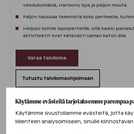
vesiliukumäkiä, Harmony Spa ja paljon muuta.
Paljon hauskaa tekemistä koko perheelle, kuten
Helppo kohde lapsiperheille, sillä kaikki palvelut
aktiviteetit ovat kätevästi saman katon alla.
Varaa talviloma
Tutustu talvilomaohjelmaan
Käytämme evästeitä tarjotaksemme parempaa p
Vinkkejä talvilomaan Turussa
Käytämme sivustollamme evästeitä, jotta käyt
liikenteen analysoimiseen, sinulle kiinnostav
Voit luistella Kupittaanpuiston mutkitteleval