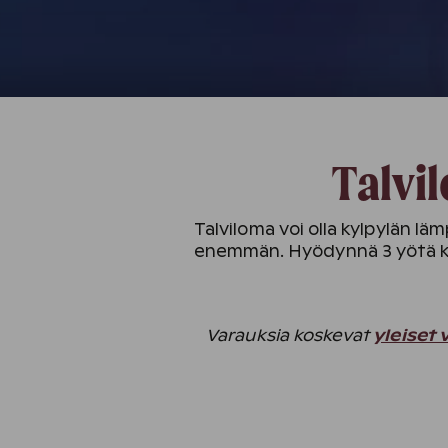
Talvi
Talviloma voi olla kylpylän lä
enemmän. Hyödynnä 3 yötä kah
Varauksia koskevat
yleiset