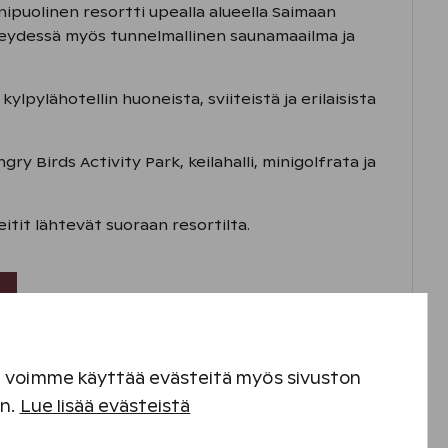
nipuolinen resortti upealla alueella Saimaan
hteydessä myös tunnelmallinen saunamaailma ja
ylpylähotellin huoneista, sviiteistä ja erilaisista
gry Birds Activity Park, keilahalli, minigolfrata ja
reitit lähtevät suoraan resortilta.
hjelmaan
en voimme käyttää evästeitä myös sivuston
en.
Lue lisää evästeistä
 Saimaalla