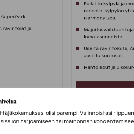
Palkittu kylpylä ja mo
rannalla. Kylpylän y
 SuperPark.
Harmony Spa.
, ravintolat ja
Majoitusvaihtoehtoja k
loma-asunnoista.
Useita ravintoloita, An
uusittu kuntosali.
Hiihtoladut ja ulkoilu
Varaa talviloma
alvelua
Tutustu talvilomao
täjäkokemuksesi olisi parempi. Valinnoistasi riippu
an sisällön tarjoamiseen tai mainonnan kohdentamise
la
luistelumadolla
.
Vinkkejä talvilomaan