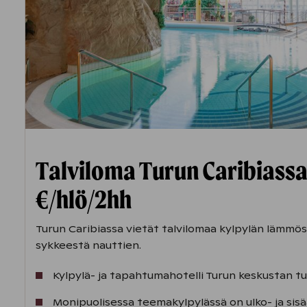
Talviloma Turun Caribiassa 
€/hlö/2hh
Turun Caribiassa vietät talvilomaa kylpylän lämmös
sykkeestä nauttien.
Kylpylä- ja tapahtumahotelli Turun keskustan t
Monipuolisessa teemakylpylässä on ulko- ja sisäa