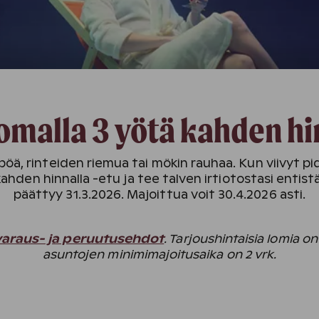
lomalla 3 yötä kahden hi
mpöä, rinteiden riemua tai mökin rauhaa. Kun viivyt p
den hinnalla -etu ja tee talven irtiotostasi entistä
päättyy 31.3.2026. Majoittua voit 30.4.2026 asti.
 varaus- ja peruutusehdot
. Tarjoushintaisia lomia on
asuntojen minimimajoitusaika on 2 vrk.