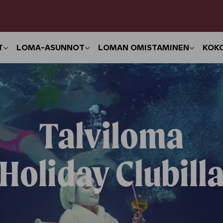
T
LOMA-ASUNNOT
LOMAN OMISTAMINEN
KOK
Talviloma
Holiday Clubill