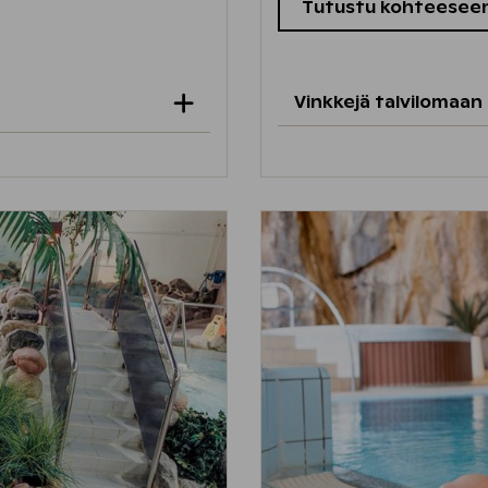
Tutustu kohteesee
Vinkkejä talvilomaan 
Vuokatin rinteet
ja 
 on rakennettu perheen
Piipahda hiihtolenk
löytyy erilaisia
lämmintä juomaa tai
eniä palkintoja. Ladun
n.
Hotellin vastaanoto
 la 21.2. klo 13–16.30.
suunnata mäenlask
ilyyn! Vuokraa pyörä
harjumaastoissa.
kuksesta
.