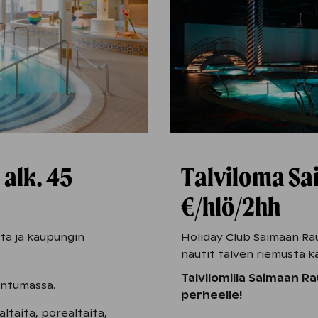
alk. 45
Talviloma Sa
€/hlö/2hh
tä ja kaupungin
Holiday Club Saimaan Rau
nautit talven riemusta ka
Talvilomilla Saimaan R
untumassa.
perheelle!
ltaita, porealtaita,