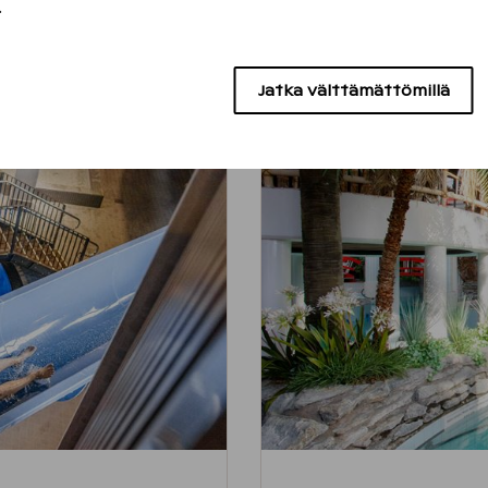
.
lletuilla laduilla.
rannalla ja Ruissalossa.
Koe ainutlaatuinen
Jatka välttämättömillä
jäästä valmistetuill
rheille mm.
Ukonniemen
ensilu
joka päivä klo 6-22 
hjelmaa lapsille: mm.
koleikkejä.
Tuplakasin aktivit
sekä lumikenkiä om
Hotellin vastaanotos
suunnata mäenlask