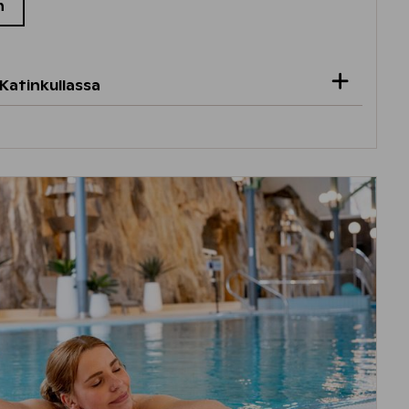
n
Katinkullassa
ladut ovat pian kaikki auki.
illä
Robert’s Coffee -kahvilaan
ja nauti kuppi
 herkullista lounasta.
sta voit vuokrata pulkkia sekä liukureita ja
uun.